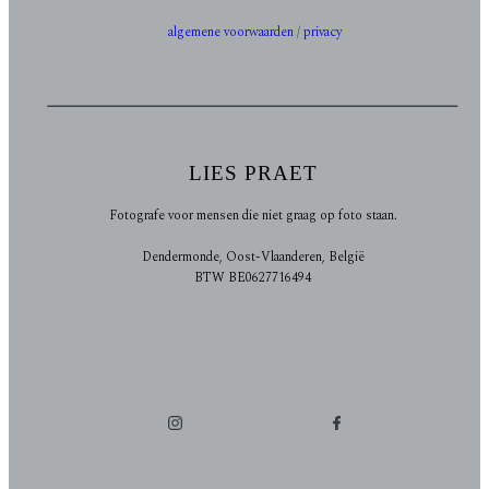
algemene voorwaarden
/
privacy
LIES PRAET
Fotografe voor mensen die niet graag op foto staan.
Dendermonde, Oost-Vlaanderen, België
BTW BE0627716494