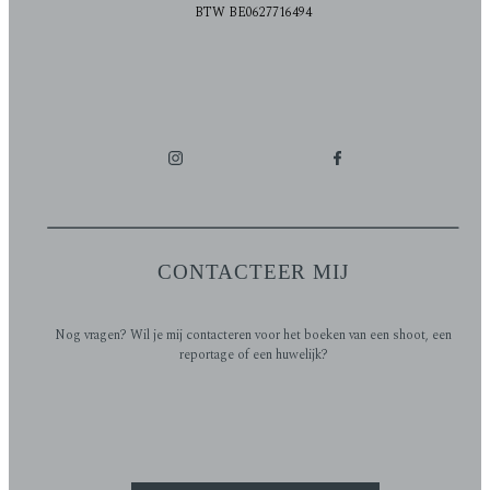
BTW BE0627716494
CONTACTEER MIJ
Nog vragen? Wil je mij contacteren voor het boeken van een shoot, een
reportage of een huwelijk?